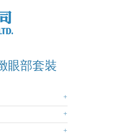
緻眼部套裝
 緊膚因子、透明質酸Alpaflor® 艾
viar魚子、四肽
平皺紋。啟動膠原蛋白更生，擊
圈。有效保護皮膚的膠原質和彈