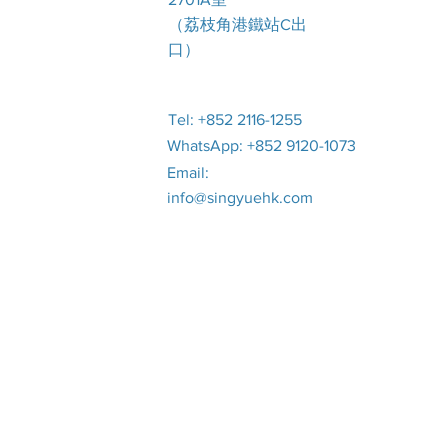
（荔枝角港鐵站C出
口）
Tel: +852 2116-1255
WhatsApp: +852 9120-1073
Email:
info@singyuehk.com