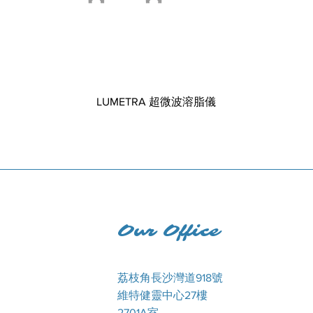
LUMETRA 超微波溶脂儀
Our Office
荔枝角長沙灣道918號
維特健靈中心27樓
2701A室