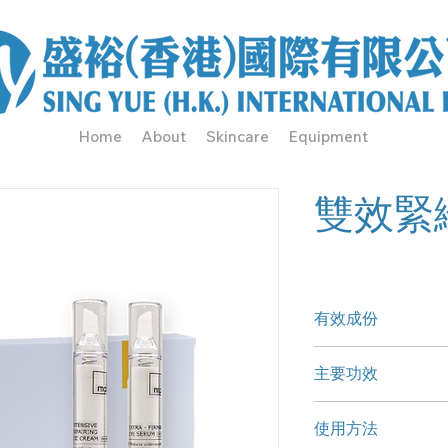
Home
About
Skincare
Equipment
雙效緊
有效成份
角鯊稀、Osilift®
主要功效
草萃取物、
REGU®-AGE、Ca
減少眼部浮腫，撫
使用方法
退幼紋及預防黑眼