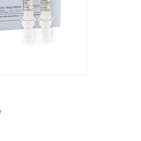
性蛋白，有效鞏固
早晚使用，輕柔地
360°按摩
眼周。重複3次，
收。
2