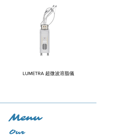
觀察到
在可見光下無法看到的肌膚狀況。
LUMETRA 超微波溶脂儀
天然抗敏絲絨精華 BIO.H
Intensive Hydrating
Menu
Our