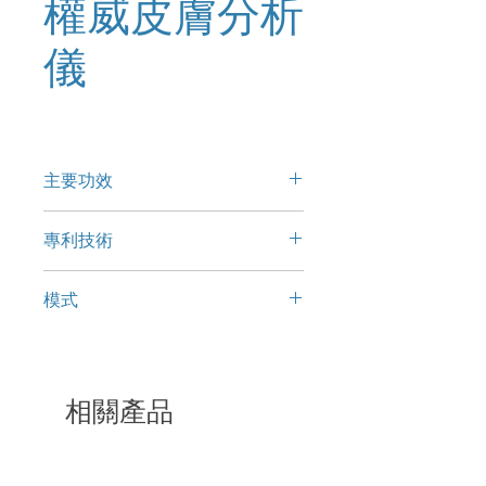
權威皮膚分析
儀
主要功效
‧ 清楚地檢視細部肌膚狀況
專利技術
‧ 日後肌膚問題彰顯
皮膚螢光技術
模式
利用皮膚螢光技術，並搭載獨家專
‧ 易於操作使用
利科技，
五種不同的肌膚分析模式
1. 日光模式
‧ 專利註冊的LED照明技術
使皮膚受到紫外光照射時，激發出
2. 交叉偏振光
相關產品
具有獨特
3. 平行偏振光
4. True UV(紫外光)
顏色和形態的皮膚螢光，讓您輕鬆
5. Wood's light(模擬伍氏光)