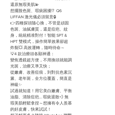
還原無瑕美肌💫
想擺脫色斑、瑕疵困擾⁉️  Q6 
LIFFAN 激光儀必須留意🔒
👉四種探頭隨心換，不管是頑固
色斑、油膩膚質，還是痘疤、紋
身，統統精准對付！智能 SPT & 
HPT 雙模式，操作簡單效果卻超
炸裂💥 高效運轉，隨時待命～
💡4 款治療頭各顯神通：
變焦透鏡超方便，不用換頭就能調
光斑，治療又準又快；
從嫩膚、改善痘痕，到對抗色素沉
澱、老年斑，全方位覆蓋，簡直是
神級✨
試過就知道！用它美白嫩膚、平衡
油脂、清除痘疤… 瑕疵退散💨 無
瑕美肌輕鬆拿捏～想擁有令人羨慕
的好皮膚，快來試試！