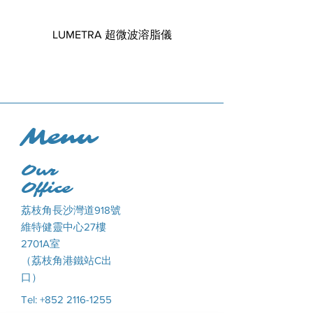
LUMETRA 超微波溶脂儀
天然抗敏絲絨精華 BIO.H
Intensive Hydrating
Menu
Our
Office
荔枝角長沙灣道918號
維特健靈中心27樓
2701A室
（荔枝角港鐵站C出
口）
Tel: +852 2116-1255